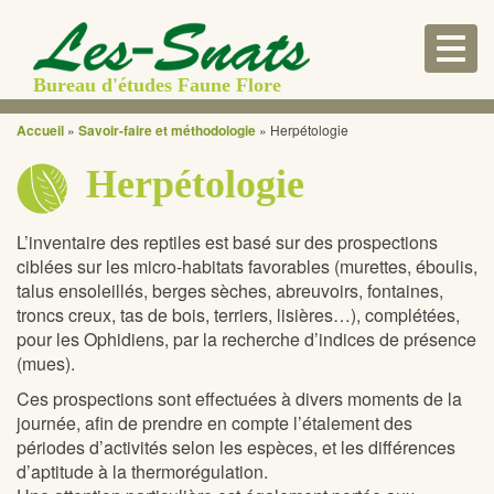
Togg
navig
Bureau d'études Faune Flore
Accueil
»
Savoir-faire et méthodologie
»
Herpétologie
Herpétologie
L’inventaire des reptiles est basé sur des prospections
ciblées sur les micro-habitats favorables (murettes, éboulis,
talus ensoleillés, berges sèches, abreuvoirs, fontaines,
troncs creux, tas de bois, terriers, lisières…), complétées,
pour les Ophidiens, par la recherche d’indices de présence
(mues).
Ces prospections sont effectuées à divers moments de la
journée, afin de prendre en compte l’étalement des
périodes d’activités selon les espèces, et les différences
d’aptitude à la thermorégulation.