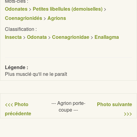
Mots-clés :
Odonates
>
Petites libellules (demoiselles)
>
Coenagrionidés
>
Agrions
Classification :
Insecta
>
Odonata
>
Coenagrionidae
>
Enallagma
Légende :
Plus musclé qu'il ne le paraît
--- Agrion porte-
<<< Photo
Photo suivante
coupe ---
précédente
>>>