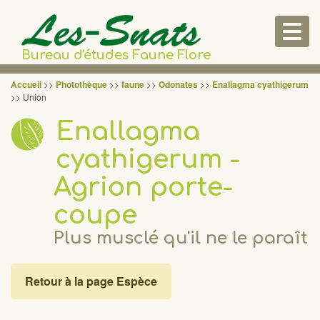
Togg
navig
Bureau d'études Faune Flore
Accueil
>>
Photothèque
>>
faune
>>
Odonates
>>
Enallagma cyathigerum
>> Union
Enallagma
cyathigerum -
Agrion porte-
coupe
Plus musclé qu'il ne le paraît
Retour à la page Espèce