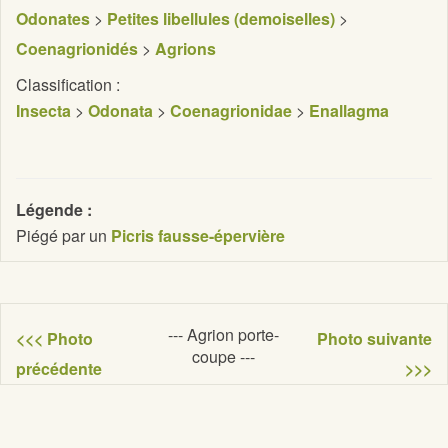
Odonates
>
Petites libellules (demoiselles)
>
Coenagrionidés
>
Agrions
Classification :
Insecta
>
Odonata
>
Coenagrionidae
>
Enallagma
Légende :
Piégé par un
Picris fausse-épervière
--- Agrion porte-
<<< Photo
Photo suivante
coupe ---
précédente
>>>