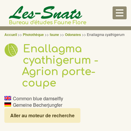
Togg
navig
Bureau d'études Faune Flore
Accueil
>>
Photothèque
>>
faune
>>
Odonates
>> Enallagma cyathigerum
Enallagma
cyathigerum -
Agrion porte-
coupe
Common blue damselfly
Gemeine Becherjungfer
Aller au moteur de recherche