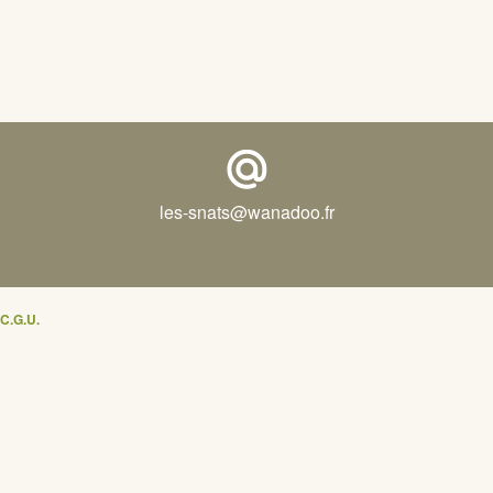
les-snats@wanadoo.fr
C.G.U.