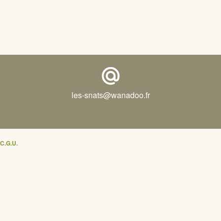
les-snats@wanadoo.fr
C.G.U.