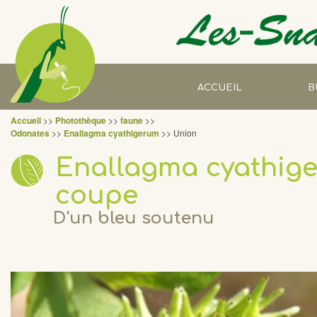
ACCUEIL
B
Accueil
>>
Photothèque
>>
faune
>>
Prest
Odonates
>>
Enallagma cyathigerum
>> Union
Enallagma cyathige
Savoi
coupe
Réfé
D'un bleu soutenu
CV