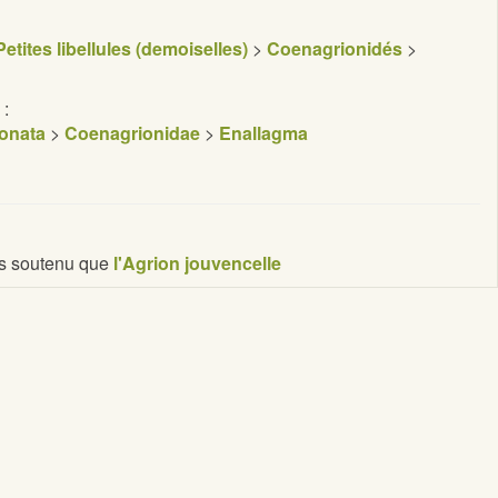
Petites libellules (demoiselles)
>
Coenagrionidés
>
 :
onata
>
Coenagrionidae
>
Enallagma
us soutenu que
l'Agrion jouvencelle