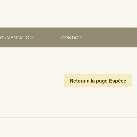
CUMENTATION
CONTACT
 et éditions
ations et articles en ligne
Retour à la page Espèce
ités naturalistes