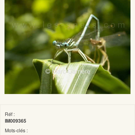
Réf :
IM009365
Mots-clés :