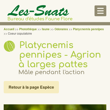
Togg
navig
Bureau d'études Faune Flore
Accueil
>>
Photothèque
>>
faune
>>
Odonates
>>
Platycnemis pennipes
>> Coeur copulatoire
Platycnemis
pennipes - Agrion
à larges pattes
Mâle pendant l'action
Retour à la page Espèce