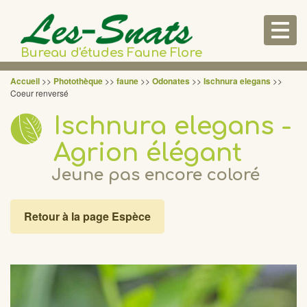
Togg
navig
Bureau d'études Faune Flore
Accueil
>>
Photothèque
>>
faune
>>
Odonates
>>
Ischnura elegans
>>
Coeur renversé
Ischnura elegans -
Agrion élégant
Jeune pas encore coloré
Retour à la page Espèce