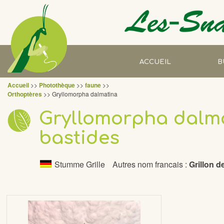
ACCUEIL
B
Accueil
>>
Photothèque
>>
faune
>>
Prest
Orthoptères
>> Gryllomorpha dalmatina
Gryllomorpha dalmat
Savoi
bastides
Réfé
Stumme Grille
Autres nom francais :
Grillon d
CV