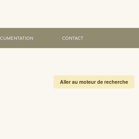
CUMENTATION
CONTACT
 et éditions
ations et articles en ligne
Aller au moteur de recherche
ités naturalistes